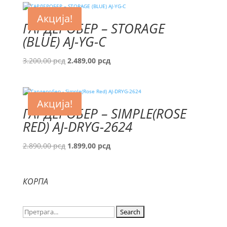
била:
889,00 рсд.
Акција!
1.350,00 рсд.
ГАРДЕРОБЕР – STORAGE
(BLUE) AJ-YG-C
Оригинална
Тренутна
3.200,00
рсд
2.489,00
рсд
цена
цена
је
је:
била:
2.489,00 рсд.
Акција!
3.200,00 рсд.
ГАРДЕРОБЕР – SIMPLE(ROSE
RED) AJ-DRYG-2624
Оригинална
Тренутна
2.890,00
рсд
1.899,00
рсд
цена
цена
је
је:
била:
1.899,00 рсд.
КОРПА
2.890,00 рсд.
Search
for: