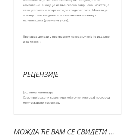
камповање, а када је летња сезона завршена, можете је
лако уклонити и похранити до следећег лета. Можете је
причврстити чиодама или самолепљивим велцро
налепницама (укључене у сет).
Производ долази у прекрасном паковању које је идеално
и за поклон.
РЕЦЕНЗИЈЕ
Још нема коментара.
Само пријављени корисници који су купили овај производ
могу оставити коментар.
МОЖДА ЋЕ ВАМ СЕ СВИДЕТИ …