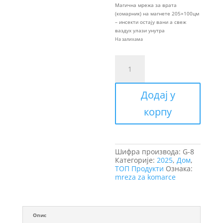
била:
је:
Магична мрежа за врата
890,00
699,00
(комарник) на магнете 205×100цм
– инсекти остају вани а свеж
ваздух улази унутра
На залихама
Магични
Комарник
на
магнете
Додај у
G-
8
корпу
платиш
1+1гратис
количина
Шифра производа:
G-8
Категорије:
2025
,
Дом
,
ТОП Продукти
Ознака:
mreza za komarce
Опис