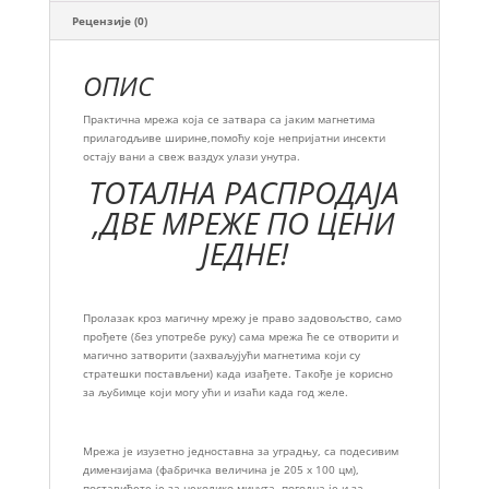
Рецензије (0)
ОПИС
Практична мрежа која се затвара са јаким магнетима
прилагодљиве ширине,помоћу које непријатни инсекти
остају вани а свеж ваздух улази унутра.
ТОТАЛНА РАСПРОДАЈА
,ДВЕ МРЕЖЕ ПО ЦЕНИ
ЈЕДНЕ!
Пролазак кроз магичну мрежу је право задовољство, само
прођете (без употребе руку) сама мрежа ће се отворити и
магично затворити (захваљујући магнетима који су
стратешки постављени) када изађете. Такође је корисно
за љубимце који могу ући и изаћи када год желе.
Мрежа је изузетно једноставна за уградњу, са подесивим
димензијама (фабричка величина је 205 x 100 цм),
поставићете је за неколико минута, погодна је и за