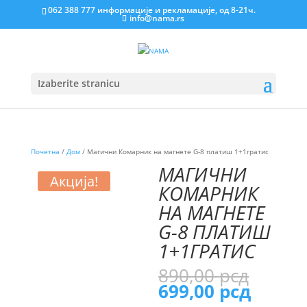
062 388 777 информације и рекламације, од 8-21ч.
info@nama.rs
Izaberite stranicu
Почетна
/
Дом
/ Магични Комарник на магнете G-8 платиш 1+1гратис
МАГИЧНИ
Акција!
КОМАРНИК
НА МАГНЕТЕ
G-8 ПЛАТИШ
1+1ГРАТИС
Ориг
890,00
рсд
цена
Трену
699,00
рсд
је
цена